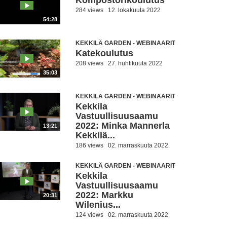
Kompostorikoulutus
284 views
12. lokakuuta 2022
54:28
KEKKILÄ GARDEN - WEBINAARIT
Katekoulutus
208 views
27. huhtikuuta 2022
35:03
KEKKILÄ GARDEN - WEBINAARIT
Kekkila
Vastuullisuusaamu
2022: Minka Mannerla
13:21
Kekkilä...
186 views
02. marraskuuta 2022
KEKKILÄ GARDEN - WEBINAARIT
Kekkila
Vastuullisuusaamu
2022: Markku
20:31
Wilenius...
124 views
02. marraskuuta 2022