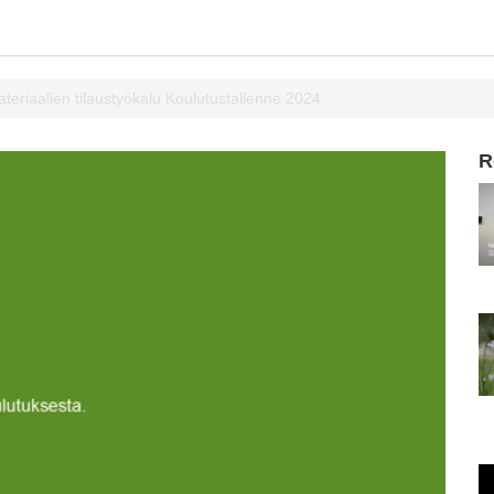
eriaalien tilaustyökalu Koulutustallenne 2024
R