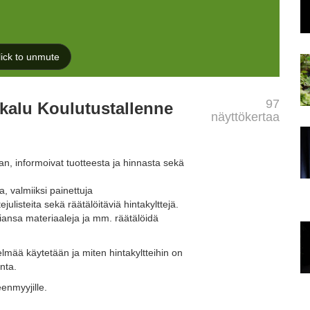
97
kalu Koulutustallenne
näyttökertaa
n, informoivat tuotteesta ja hinnasta sekä
a, valmiiksi painettuja
ulisteita sekä räätälöitäviä hintakylttejä.
miansa materiaaleja ja mm. räätälöidä
lmää käytetään ja miten hintakyltteihin on
inta.
eenmyyjille.