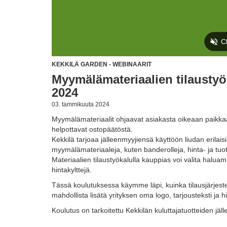
KEKKILÄ GARDEN - WEBINAARIT
Myymälämateriaalien tilaustyö
2024
03. tammikuuta 2024
Myymälämateriaalit ohjaavat asiakasta oikeaan paikkaa
helpottavat ostopäätöstä.
Kekkilä tarjoaa jälleenmyyjiensä käyttöön liudan erilaisi
myymälämateriaaleja, kuten banderolleja, hinta- ja tuotej
Materiaalien tilaustyökalulla kauppias voi valita halua
hintakylttejä.
Tässä koulutuksessa käymme läpi, kuinka tilausjärjeste
mahdollista lisätä yrityksen oma logo, tarjousteksti ja h
Koulutus on tarkoitettu Kekkilän kuluttajatuotteiden jäll