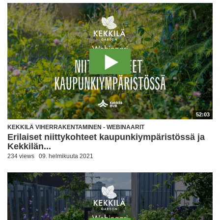
52:03
KEKKILÄ VIHERRAKENTAMINEN - WEBINAARIT
Erilaiset niittykohteet kaupunkiympäristössä ja
Kekkilän...
234 views
09. helmikuuta 2021