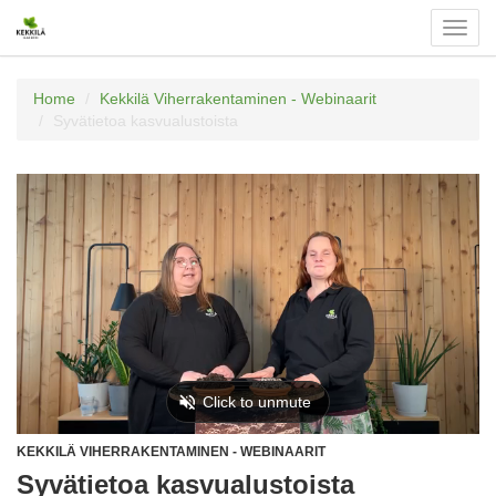
Valits
navigo
Home
Kekkilä Viherrakentaminen - Webinaarit
Syvätietoa kasvualustoista
KEKKILÄ VIHERRAKENTAMINEN - WEBINAARIT
Syvätietoa kasvualustoista